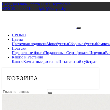
Вход
Доставка|Оплата
О нас
Портфолио
+375-29-6-500-110
floriglie@floriglie.by
ПРОМО
Цветы
Цветочная подписка
Монобукеты
Сборные букеты
Композ
Подарки
Подарочные боксы
Подарочные Сертификаты
Игрушки
Ва
Кашпо и Растения
Кашпо
Комнатные растения
Питательный субстрат
КОРЗИНА