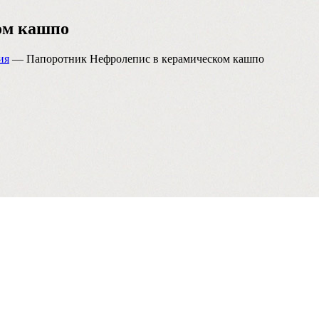
ом кашпо
ия
— Папоротник Нефролепис в керамическом кашпо