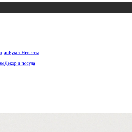
иции
Букет Невесты
зы
Декор и посуда